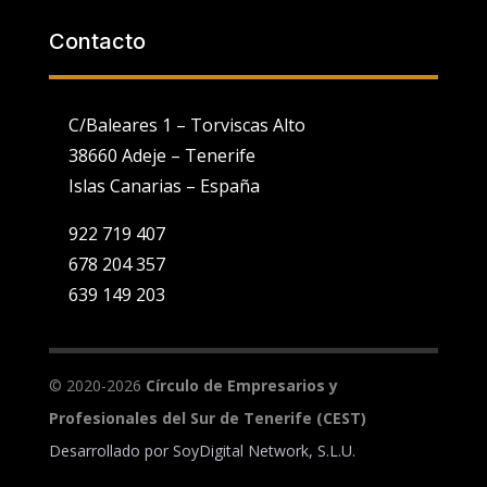
Contacto
C/Baleares 1 – Torviscas Alto
38660 Adeje – Tenerife
Islas Canarias – España
922 719 407
678 204 357
639 149 203
Utilizamos cookies propias y de terceros para fines analíticos y
para mostrarte publicidad personalizada en base a un perfil
elaborado a partir de tus hábitos de navegación (por ejemplo,
páginas visitadas).
Ver Política de Cookies
. Puedes configurar o
© 2020-2026
Círculo de Empresarios y
rechazar la utilización de cookies indicándolo en el siguiente
selector:
Configuración
Profesionales del Sur de Tenerife (CEST)
Desarrollado por
SoyDigital Network, S.L.U.
Aceptar todo
Rechazar todo
Ajustes