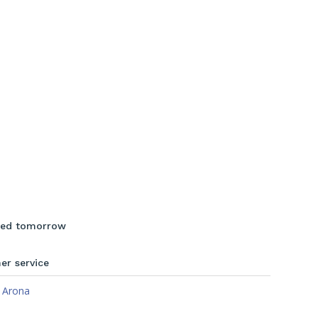
ered tomorrow
er service
:
Arona