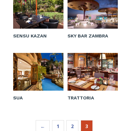
SENSU KAZAN
SKY BAR ZAMBRA
SUA
TRATTORIA
←
1
2
3