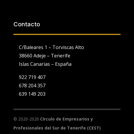
Contacto
C/Baleares 1 – Torviscas Alto
38660 Adeje – Tenerife
Islas Canarias – España
922 719 407
678 204 357
639 149 203
Utilizamos cookies propias y de terceros para fines analíticos y
para mostrarte publicidad personalizada en base a un perfil
elaborado a partir de tus hábitos de navegación (por ejemplo,
páginas visitadas).
Ver Política de Cookies
. Puedes configurar o
© 2020-2026
Círculo de Empresarios y
rechazar la utilización de cookies indicándolo en el siguiente
selector:
Configuración
Profesionales del Sur de Tenerife (CEST)