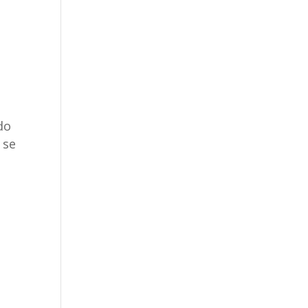
do
 se