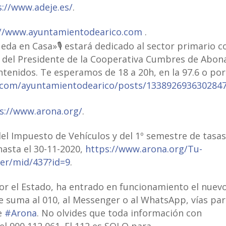
s://www.adeje.es/
.
://www.ayuntamientodearico.com
.
da en Casa»🎙 estará dedicado al sector primario c
 y del Presidente de la Cooperativa Cumbres de Abon
tenidos. Te esperamos de 18 a 20h, en la 97.6 o por
.com/ayuntamientodearico/posts/133892693630284
s://www.arona.org/
.
el Impuesto de Vehículos y del 1º semestre de tasa
asta el 30-11-2020,
https://www.arona.org/Tu-
Ver/mid/437?id=9
.
or el Estado, ha entrado en funcionamiento el nuev
se suma al 010, al Messenger o al WhatsApp, vías pa
e
#Arona
. No olvides que toda información con
el 900 112 061. El 112 es SOLO para