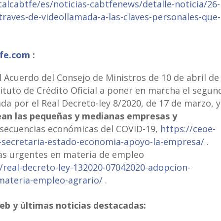
alcabtfe/es/noticias-cabtfenews/detalle-noticia/26-
traves-de-videollamada-a-las-claves-personales-que-
ife.com
:
l Acuerdo del Consejo de Ministros de 10 de abril de
stituto de Crédito Oficial a poner en marcha el segun
da por el Real Decreto-ley 8/2020, de 17 de marzo, y
sean las pequeñas y medianas empresas y
nsecuencias económicas del COVID-19,
https://ceoe-
-secretaria-estado-economia-apoyo-la-empresa/
.
s urgentes en materia de empleo
m/real-decreto-ley-132020-07042020-adopcion-
ateria-empleo-agrario/
.
web y últimas noticias destacadas: