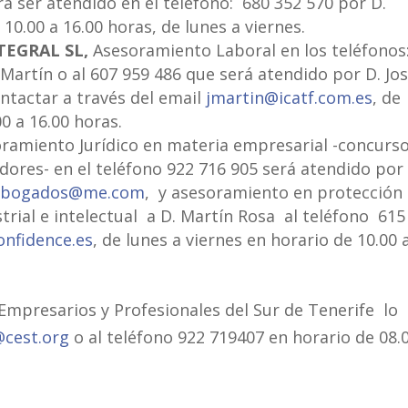
rá ser atendido en el teléfono: 680 352 570 por D.
10.00 a 16.00 horas, de lunes a viernes.
TEGRAL SL,
Asesoramiento Laboral
en los teléfonos
 Martín o al 607 959 486 que será atendido por D. Jo
ntactar a través del email
jmartin@icatf.com.es
, de
0 a 16.00 horas.
ramiento Jurídico en materia empresarial -concurso
res- en el teléfono 922 716 905 será atendido por 
abogados@me.com
, y asesoramiento en protección
trial e intelectual a D. Martín Rosa al teléfono 615
onfidence.es
, de lunes a viernes en horario de 10.00 
 Empresarios y Profesionales del Sur de Tenerife lo
@cest.org
o al teléfono 922 719407 en horario de 08.