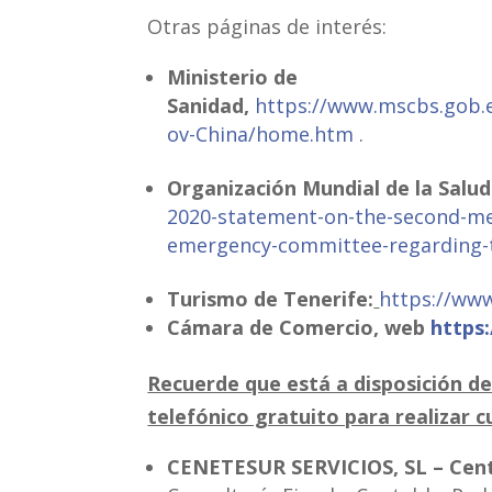
Otras páginas de interés:
Ministerio de
Sanidad,
https://www.mscbs.gob.e
ov-China/home.htm
.
Organización Mundial de la Salud
2020-statement-on-the-second-meet
emergency-committee-regarding-t
Turismo de Tenerife:
https://ww
Cámara de Comercio, web
https
Recuerde que está a disposición d
telefónico gratuito para realizar c
CENETESUR SERVICIOS, SL –
Cent