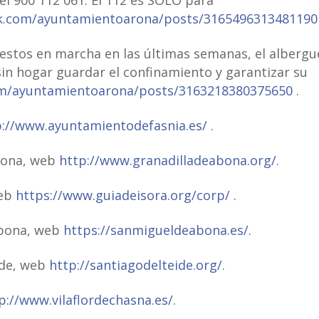
k.com/ayuntamientoarona/posts/3165496313481190
uestos en marcha en las últimas semanas, el albergu
in hogar guardar el confinamiento y garantizar su
om/ayuntamientoarona/posts/3163218380375650
.
p://www.ayuntamientodefasnia.es/
.
bona, web
http://www.granadilladeabona.org/
.
web
https://www.guiadeisora.org/corp/
.
Abona, web
https://sanmigueldeabona.es/
.
ide, web
http://santiagodelteide.org/
.
p://www.vilaflordechasna.es/
.