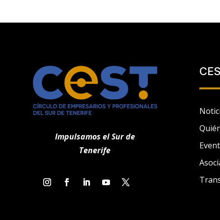
CE
Notic
Quié
Impulsamos el Sur de
Even
Tenerife
Asoci
Tran