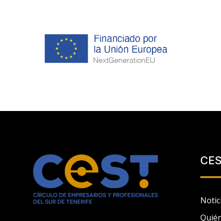
CE
Notic
Quié