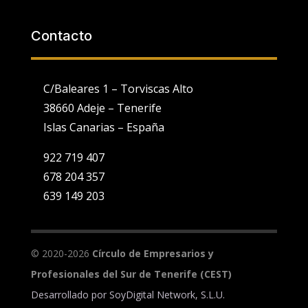
Contacto
C/Baleares 1 – Torviscas Alto
38660 Adeje – Tenerife
Islas Canarias – España
922 719 407
678 204 357
639 149 203
Utilizamos cookies propias y de terceros para fines analíticos y
para mostrarte publicidad personalizada en base a un perfil
elaborado a partir de tus hábitos de navegación (por ejemplo,
páginas visitadas).
Ver Política de Cookies
. Puedes configurar o
© 2020-2026
Círculo de Empresarios y
rechazar la utilización de cookies indicándolo en el siguiente
selector:
Configuración
Profesionales del Sur de Tenerife (CEST)
Desarrollado por
SoyDigital Network, S.L.U.
Aceptar todo
Rechazar todo
Ajustes