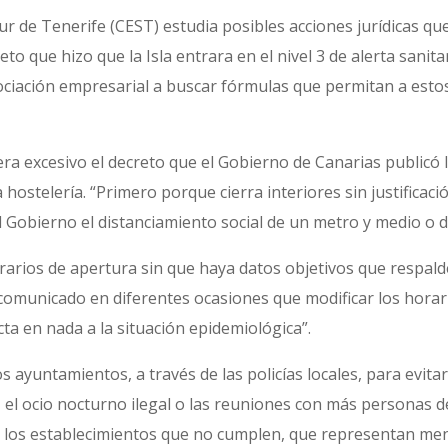
ur de Tenerife (CEST) estudia posibles acciones jurídicas que 
to que hizo que la Isla entrara en el nivel 3 de alerta sanitar
asociación empresarial a buscar fórmulas que permitan a est
ra excesivo el decreto que el Gobierno de Canarias publicó la
 hostelería. “Primero porque cierra interiores sin justificac
Gobierno el distanciamiento social de un metro y medio o dos
rarios de apertura sin que haya datos objetivos que respalde
comunicado en diferentes ocasiones que modificar los horario
ecta en nada a la situación epidemiológica”.
s ayuntamientos, a través de las policías locales, para evita
 el ocio nocturno ilegal o las reuniones con más personas de
 los establecimientos que no cumplen, que representan meno