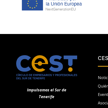
CE
Notic
Quié
Impulsamos el Sur de
Even
Tenerife
Asoci