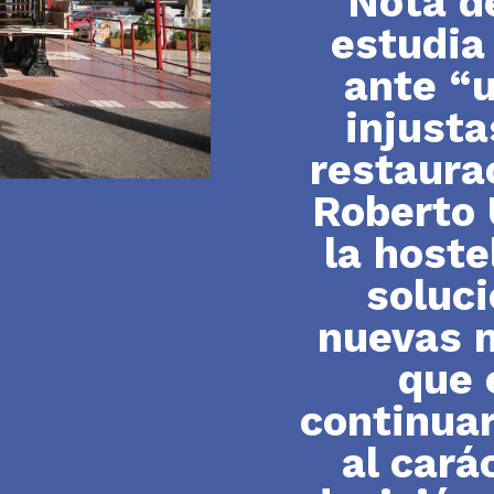
Nota d
estudia
ante “u
injusta
restaura
Roberto 
la hoste
soluci
nuevas 
que 
continuar
al cará