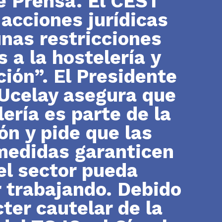
e Prensa. El CEST
 acciones jurídicas
nas restricciones
s a la hostelería y
ción”. El Presidente
Ucelay asegura que
lería es parte de la
ón y pide que las
medidas garanticen
el sector pueda
 trabajando. Debido
cter cautelar de la