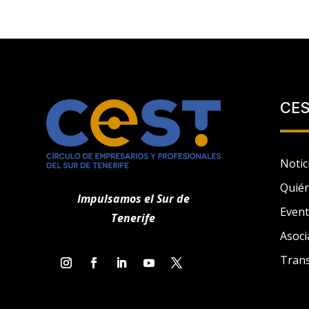
CE
Notic
Quié
Impulsamos el Sur de
Even
Tenerife
Asoci
Tran