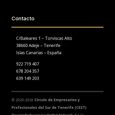
Contacto
C/Baleares 1 – Torviscas Alto
38660 Adeje – Tenerife
Islas Canarias – España
922 719 407
678 204 357
639 149 203
Utilizamos cookies propias y de terceros para fines analíticos y
para mostrarte publicidad personalizada en base a un perfil
elaborado a partir de tus hábitos de navegación (por ejemplo,
páginas visitadas).
Ver Política de Cookies
. Puedes configurar o
© 2020-2026
Círculo de Empresarios y
rechazar la utilización de cookies indicándolo en el siguiente
selector:
Configuración
Profesionales del Sur de Tenerife (CEST)