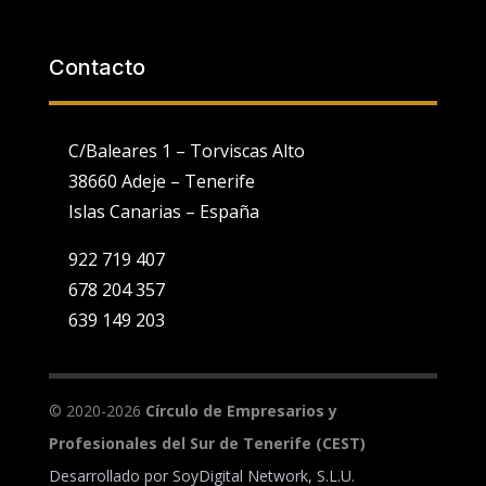
Contacto
C/Baleares 1 – Torviscas Alto
38660 Adeje – Tenerife
Islas Canarias – España
922 719 407
678 204 357
639 149 203
Utilizamos cookies propias y de terceros para fines analíticos y
para mostrarte publicidad personalizada en base a un perfil
elaborado a partir de tus hábitos de navegación (por ejemplo,
páginas visitadas).
Ver Política de Cookies
. Puedes configurar o
© 2020-2026
Círculo de Empresarios y
rechazar la utilización de cookies indicándolo en el siguiente
selector:
Configuración
Profesionales del Sur de Tenerife (CEST)
Desarrollado por
SoyDigital Network, S.L.U.
Aceptar todo
Rechazar todo
Ajustes