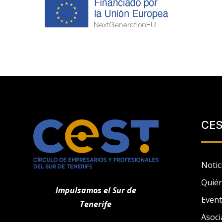
CE
Notic
Quié
Impulsamos el Sur de
Even
Tenerife
Asoci