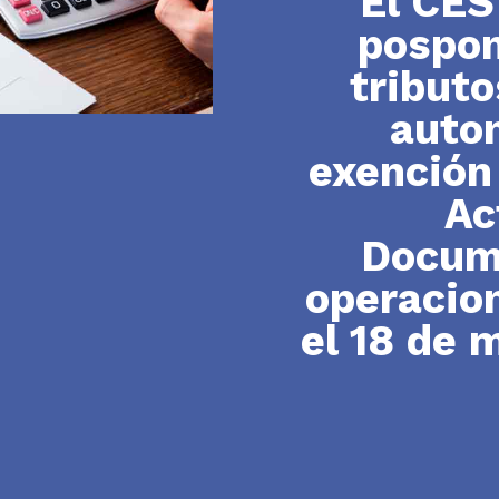
El CES
pospon
tribut
auton
exención
Ac
Docum
operacion
el 18 de m