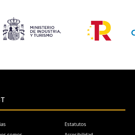
ST
ias
Estatutos
nes somos
Accesibilidad