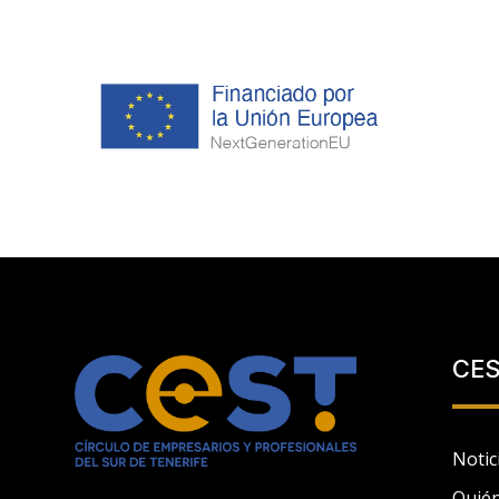
CE
Notic
Quié