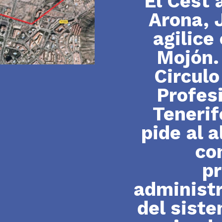
El Cest 
Arona, 
agilice 
Mojón.
Circulo
Profes
Tenerif
pide al 
co
p
administr
del siste