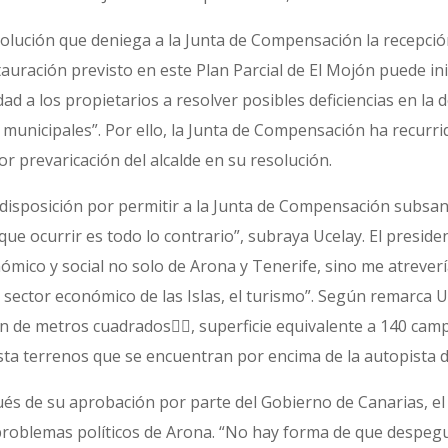
olución que deniega a la Junta de Compensación la recepción 
tauración previsto en este Plan Parcial de El Mojón puede inic
idad a los propietarios a resolver posibles deficiencias en 
unicipales”. Por ello, la Junta de Compensación ha recurrid
r prevaricación del alcalde en su resolución.
isposición por permitir a la Junta de Compensación subsan
que ocurrir es todo lo contrario”, subraya Ucelay. El presi
onómico y social no solo de Arona y Tenerife, sino me atrever
l sector económico de las Islas, el turismo”. Según remarca Uc
ón de metros cuadrados, superficie equivalente a 140 ca
ta terrenos que se encuentran por encima de la autopista d
ués de su aprobación por parte del Gobierno de Canarias, el
problemas políticos de Arona. “No hay forma de que despeg