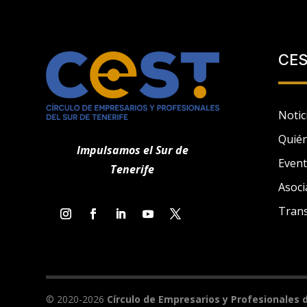
CE
Notic
Quié
Impulsamos el Sur de
Even
Tenerife
Asoci
Tran
Utilizamos cookies propias y de terceros para fines analít
© 2020-2026
Círculo de Empresarios y Profesionales d
a un perfil elaborado a partir de tus hábitos de navegación