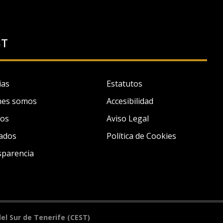
ST
ias
Estatutos
nes somos
Accesibilidad
tos
Aviso Legal
ados
Política de Cookies
sparencia
icos y para mostrarte publicidad personalizada en base
el Sur de Tenerife (CEST)
 (por ejemplo, páginas visitadas).
Ver Política de