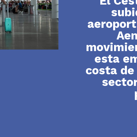
El Ces
subi
aeroport
Aen
movimien
esta em
costa de
sector