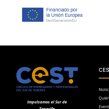
CE
Notic
Quié
Impulsamos el Sur de
Even
Tenerife