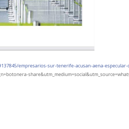
9137845/empresarios-sur-tenerife-acusan-aena-especular-c
aign=botonera-share&utm_medium=social&utm_source=what