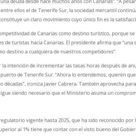
 una deuda desde hace muchos años con Canarias”. “A pesar d
ntre ellos el de Tenerife Sur, la sociedad mercantil continú
nstituye un claro movimiento cuyo único fin es la satisfacció
ompetitividad de Canarias como destino turístico, porque se a
de turistas hacia Canarias. El presidente afirma que “una su
omo destino a cualquiera de nuestros competidores”.
 la intención de incrementar las tasas horas después de anun
ropuerto de Tenerife Sur. “Ahora lo entendemos, quieren q
o décadas”, ironiza Javier Cabrera. También aprovecha para i
 sigue siendo necesario que el Ministerio asuma un comprom
regulatorio vigente hasta 2025, que ha sido reconocido por
uperior al 1% tiene que contar con el visto bueno del Gobier