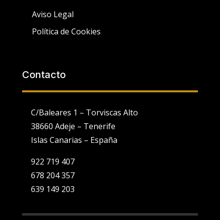
Aviso Legal
Política de Cookies
Contacto
C/Baleares 1 – Torviscas Alto
38660 Adeje – Tenerife
Islas Canarias – España
922 719 407
678 204 357
639 149 203
Utilizamos cookies propias y de terceros para fines analíticos y
para mostrarte publicidad personalizada en base a un perfil
elaborado a partir de tus hábitos de navegación (por ejemplo,