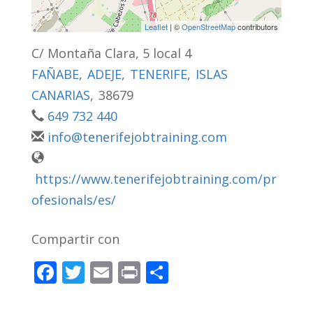
Leaflet
| ©
OpenStreetMap
contributors
C/ Montaña Clara, 5 local 4
FAÑABE
,
ADEJE
,
TENERIFE
,
ISLAS
CANARIAS
,
38679
649 732 440
info@tenerifejobtraining.com
https://www.tenerifejobtraining.com/pr
ofesionals/es/
Compartir con
F
T
E
Pr
C
ac
w
m
in
o