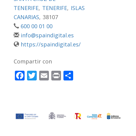
TENERIFE
,
TENERIFE
,
ISLAS
CANARIAS
,
38107
600 00 01 00
info@spaindigital.es
https://spaindigital.es/
Compartir con
F
T
E
Pr
C
ac
w
m
in
o
e
itt
ai
t
m
b
er
l
p
o
ar
o
ti
k
r