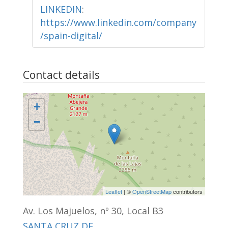
LINKEDIN
:
https://www.linkedin.com/company
/spain-digital/
Contact details
+
−
Leaflet
| ©
OpenStreetMap
contributors
Av. Los Majuelos, nº 30, Local B3
SANTA CRUZ DE