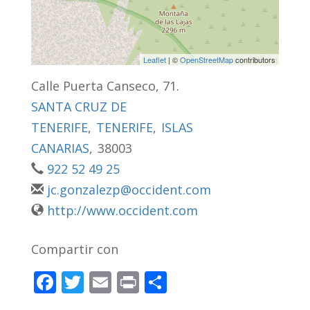
Leaflet
| ©
OpenStreetMap
contributors
Calle Puerta Canseco, 71.
SANTA CRUZ DE
TENERIFE
,
TENERIFE
,
ISLAS
CANARIAS
,
38003
922 52 49 25
jc.gonzalezp@occident.com
http://www.occident.com
Compartir con
F
T
E
Pr
C
ac
w
m
in
o