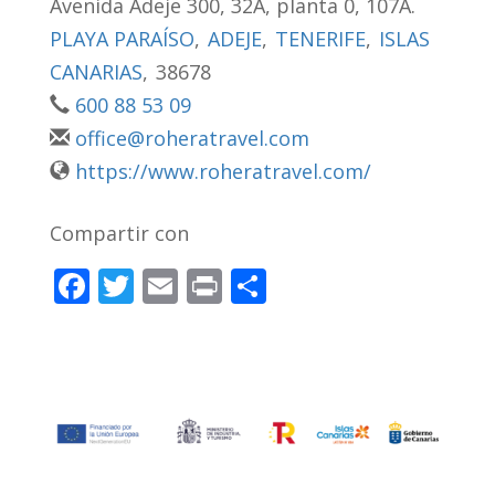
Avenida Adeje 300, 32A, planta 0, 107A.
PLAYA PARAÍSO
,
ADEJE
,
TENERIFE
,
ISLAS
CANARIAS
,
38678
600 88 53 09
office@roheratravel.com
https://www.roheratravel.com/
Compartir con
F
T
E
Pr
C
ac
w
m
in
o
e
itt
ai
t
m
b
er
l
p
o
ar
o
ti