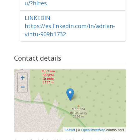
u/?hl=es
LINKEDIN
:
https://es.linkedin.com/in/adrian-
vintu-909b1732
Contact details
+
−
Leaflet
| ©
OpenStreetMap
contributors