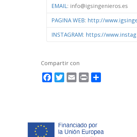
EMAIL
:
info@igsingenieros.es
PAGINA WEB
:
http://www.igsinge
INSTAGRAM
:
https://www.instag
Compartir con
F
T
E
Pr
C
ac
w
m
in
o
e
itt
ai
t
m
b
er
l
p
o
ar
o
ti
k
r