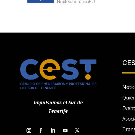
CE
Notic
Quié
Impulsamos el Sur de
Even
Tenerife
Asoci
Tran