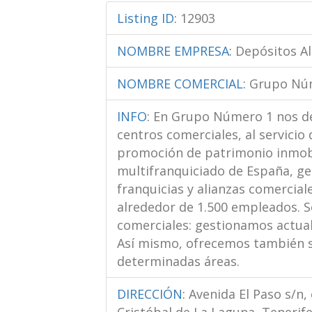
Listing ID
:
12903
NOMBRE EMPRESA
:
Depósitos A
NOMBRE COMERCIAL
:
Grupo Nú
INFO
:
En Grupo Número 1 nos de
centros comerciales, al servicio 
promoción de patrimonio inmobi
multifranquiciado de España, g
franquicias y alianzas comercial
alrededor de 1.500 empleados. S
comerciales: gestionamos actua
Así mismo, ofrecemos también s
determinadas áreas.
DIRECCIÓN
:
Avenida El Paso s/n, 
Cristóbal de La Laguna, Tenerif