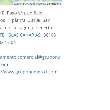
Leaflet
| ©
OpenStreetMap
contributors
 El Paso s/n, edificio
os 1ª planta, 38108, San
al de La Laguna, Tenerife
FE
,
ISLAS CANARIAS
,
38108
82 17 04
tamento.comercial@gruponu
.com
://www.gruponumero1.com