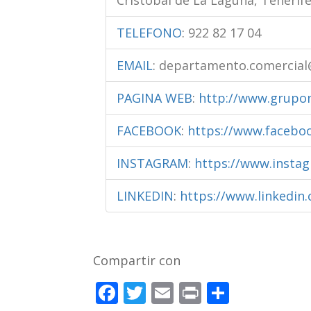
TELEFONO
:
922 82 17 04
EMAIL
:
departamento.comercia
PAGINA WEB
:
http://www.grup
FACEBOOK
:
https://www.faceb
INSTAGRAM
:
https://www.inst
LINKEDIN
:
https://www.linkedi
Compartir con
F
T
E
Pr
C