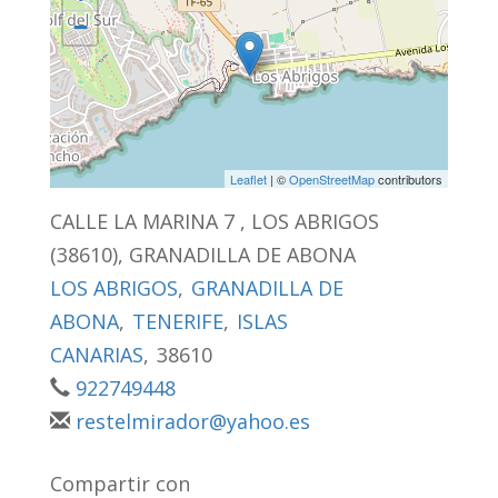
−
Leaflet
| ©
OpenStreetMap
contributors
CALLE LA MARINA 7 , LOS ABRIGOS
(38610), GRANADILLA DE ABONA
LOS ABRIGOS
,
GRANADILLA DE
ABONA
,
TENERIFE
,
ISLAS
CANARIAS
,
38610
922749448
restelmirador@yahoo.es
Compartir con