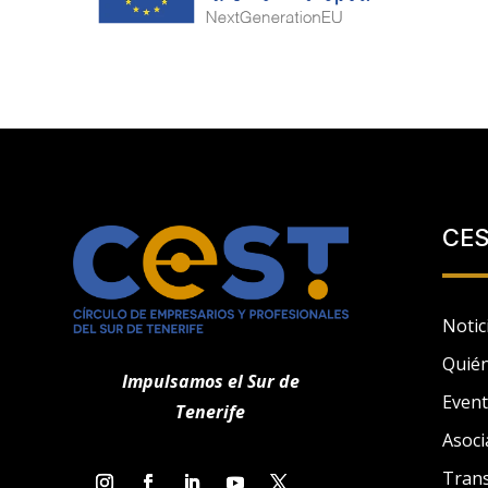
k
r
CE
Notic
Quié
Impulsamos el Sur de
Even
Tenerife
Asoci
Tran