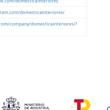
ok.com/domesticainteriores
gram.com/domesticainteriores/
.com/company/domesticainteriores/?