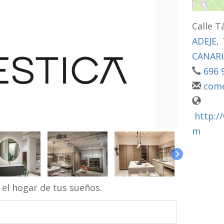
Calle Tá
ADEJE
,
CANARI
696 
come
http:/
m
l hogar de tus sueños.