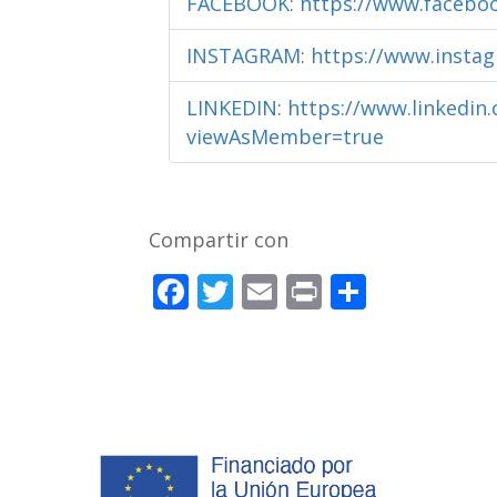
FACEBOOK
:
https://www.facebo
INSTAGRAM
:
https://www.insta
LINKEDIN
:
https://www.linkedin
viewAsMember=true
Compartir con
F
T
E
Pr
C
ac
w
m
in
o
e
itt
ai
t
m
b
er
l
p
o
ar
o
ti