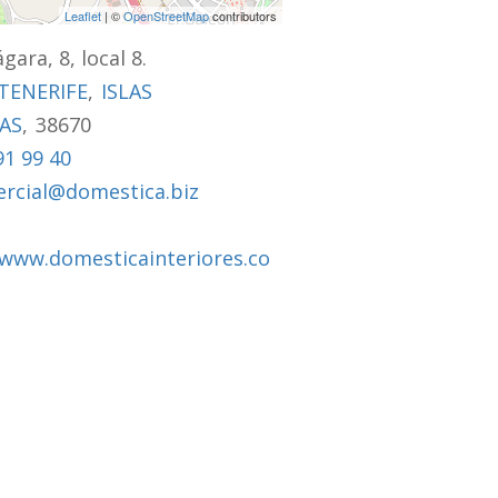
Leaflet
| ©
OpenStreetMap
contributors
gara, 8, local 8.
TENERIFE
,
ISLAS
AS
,
38670
91 99 40
rcial@domestica.biz
/www.domesticainteriores.co