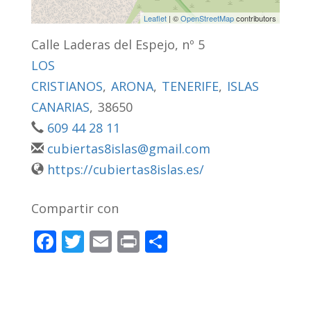
Leaflet
| ©
OpenStreetMap
contributors
Calle Laderas del Espejo, nº 5
LOS
CRISTIANOS
,
ARONA
,
TENERIFE
,
ISLAS
CANARIAS
,
38650
609 44 28 11
cubiertas8islas@gmail.com
https://cubiertas8islas.es/
Compartir con
F
T
E
Pr
C
ac
w
m
in
o
e
itt
ai
t
m
b
er
l
p