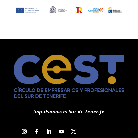
o
ar
o
ti
k
r
Impulsamos el Sur de Tenerife