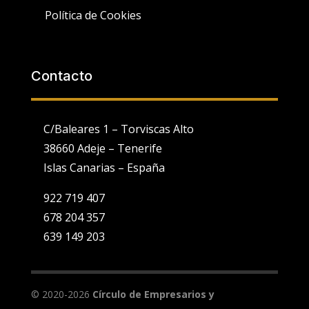
Política de Cookies
Contacto
C/Baleares 1 – Torviscas Alto
38660 Adeje – Tenerife
Islas Canarias – España
922 719 407
678 204 357
639 149 203
Utilizamos cookies propias y de terceros para fines analíticos y
para mostrarte publicidad personalizada en base a un perfil
elaborado a partir de tus hábitos de navegación (por ejemplo,
páginas visitadas).
Ver Política de Cookies
. Puedes configurar o
© 2020-2026
Círculo de Empresarios y
rechazar la utilización de cookies indicándolo en el siguiente