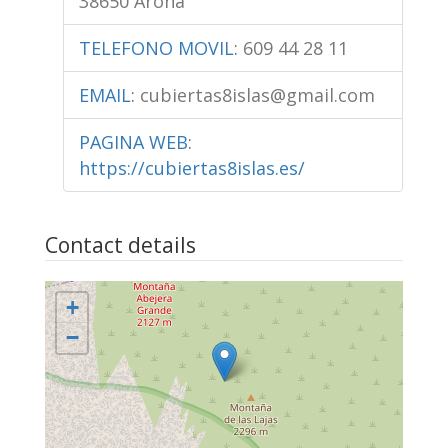
38650 Arona
TELEFONO MOVIL
:
609 44 28 11
EMAIL
:
cubiertas8islas@gmail.com
PAGINA WEB
:
https://cubiertas8islas.es/
Contact details
+
−