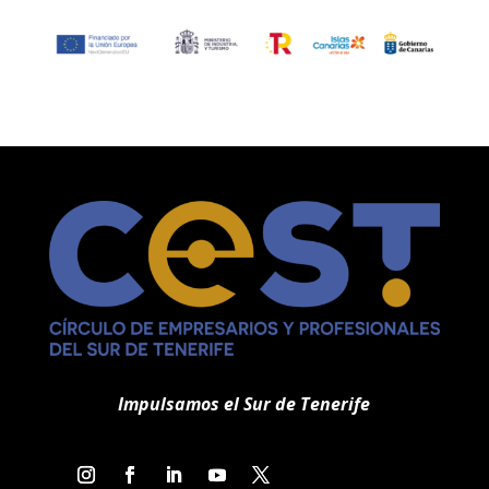
b
er
l
p
o
ar
o
ti
k
r
Impulsamos el Sur de Tenerife