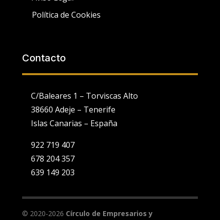
Política de Cookies
Contacto
C/Baleares 1 – Torviscas Alto
38660 Adeje – Tenerife
Islas Canarias – España
922 719 407
678 204 357
639 149 203
Utilizamos cookies propias y de terceros para fines analíticos y
para mostrarte publicidad personalizada en base a un perfil
elaborado a partir de tus hábitos de navegación (por ejemplo,
páginas visitadas).
Ver Política de Cookies
. Puedes configurar o
© 2020-2026
Círculo de Empresarios y
rechazar la utilización de cookies indicándolo en el siguiente