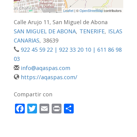
Leaflet
| ©
OpenStreetMap
contributors
Calle Arujo 11, San Miguel de Abona
SAN MIGUEL DE ABONA
,
TENERIFE
,
ISLAS
CANARIAS
,
38639
922 45 59 22 | 922 33 20 10 | 611 86 98
03
info@aqaspas.com
https://aqaspas.com/
Compartir con
F
T
E
Pr
C
ac
w
m
in
o
e
itt
ai
t
m