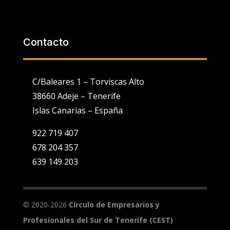
Contacto
C/Baleares 1 – Torviscas Alto
38660 Adeje – Tenerife
Islas Canarias – España
922 719 407
678 204 357
639 149 203
Utilizamos cookies propias y de terceros para fines analíticos y
para mostrarte publicidad personalizada en base a un perfil
elaborado a partir de tus hábitos de navegación (por ejemplo,
páginas visitadas).
Ver Política de Cookies
. Puedes configurar o
© 2020-2026
Círculo de Empresarios y
rechazar la utilización de cookies indicándolo en el siguiente
selector:
Configuración
Profesionales del Sur de Tenerife (CEST)